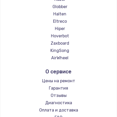
Globber
Halten
Eltreco
Hiper
Hoverbot
Zaxboard
KingSong
AirWheel
Midway by Yamato
О сервисе
Hunter
Shorner
Цены на ремонт
Joyor
Гарантия
Minimotors
Отзывы
Bork
Диагностика
Segway
Оплата и доставка
KIRIN