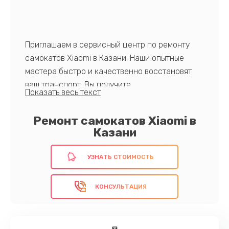
Приглашаем в сервисный центр по ремонту
самокатов Xiaomi в Казани. Наши опытные
мастера быстро и качественно восстановят
ваш транспорт. Вы получите
профессиональный сервис, гарантированное
использование оригинальных комплектующих
Ремонт самокатов Xiaomi в
и долгосрочную надежность.
Казани
УЗНАТЬ СТОИМОСТЬ
Доверьте нам заботу о вашем самокате и
запишитесь на ремонт прямо сейчас!
КОНСУЛЬТАЦИЯ