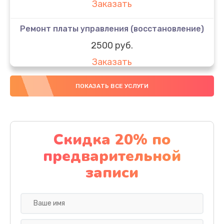
Заказать
Ремонт платы управления (восстановление)
2500 руб.
Заказать
Восстановление разъемов питания
ПОКАЗАТЬ ВСЕ УСЛУГИ
400 руб.
Заказать
Скидка 20% по
Замена корпуса
предварительной
900 руб.
записи
Заказать
Восстановление после попадания влаги
1700 руб.