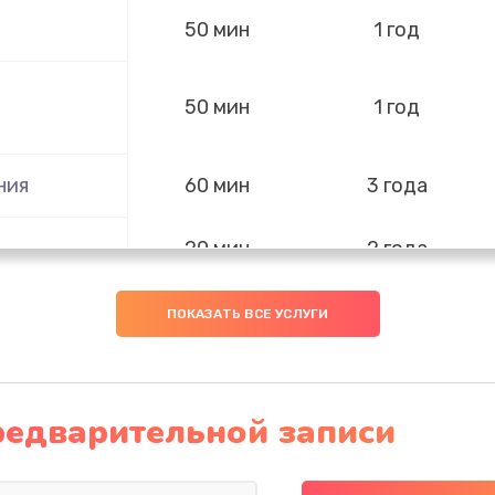
50 мин
1 год
50 мин
1 год
ния
60 мин
3 года
20 мин
2 года
я влаги
20 мин
2 года
ПОКАЗАТЬ ВСЕ УСЛУГИ
60 мин
2 года
редварительной записи
20 мин
2 года