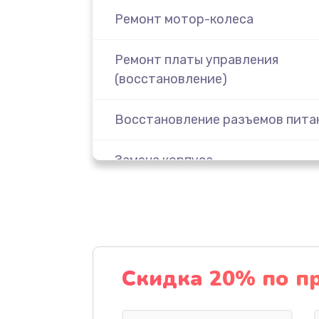
Ремонт мотор-колеса
Ремонт платы управления
(восстановление)
Восстановление разъемов пита
Замена корпуса
Восстановление после попадани
Замена датчика холла
Скидка 20% по п
Замена элемента освещения