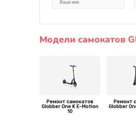
Замена амортизаторов
Замена подшипников
Устранение люфта
Модели самокатов G
Замена резины
Замена камеры
Апгрейд самоката Globber
Ремонт самокатов
Ремонт 
Гидроизоляция
Globber One K E-Motion
Globber On
10
Замена подсветки