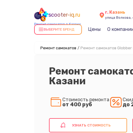
г. Казань
scooter-iq.ru
улица Волкова, 
Ремонт самокатов в Казани
Цены
О компани
ВЫБЕРИТЕ БРЕНД
Ремонт самокатов
/
Ремонт самокатов Globber 
Ремонт самокато
Казани
Стоимость ремонта
Ски
от 400 руб
до 
УЗНАТЬ СТОИМОСТЬ