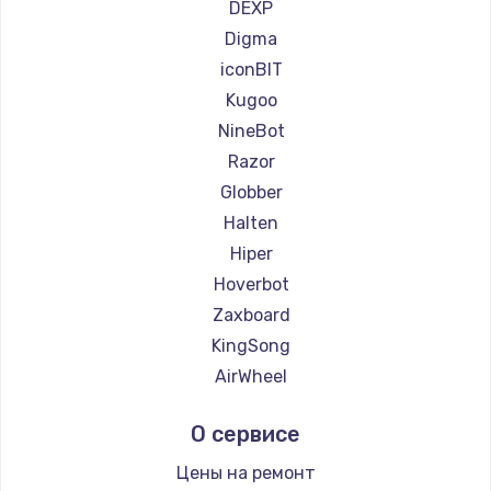
Ремонт самокатов Bork
DEXP
Ремонт самокатов Segway
Digma
Ремонт самокатов KIRIN
iconBIT
Kugoo
NineBot
Razor
Globber
Halten
Hiper
Hoverbot
Zaxboard
KingSong
AirWheel
Midway by Yamato
О сервисе
Hunter
Shorner
Цены на ремонт