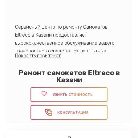
Сервисный центр по ремонту Самокатов
Eltreco в Казани предоставляет
высококачественное обслуживание вашего
транспортного средства. Наши опытные
мастера быстро и надежно восстановят
самокат, обеспечивая безопасность и долгий
Ремонт самокатов Eltreco в
срок службы.
Казани
УЗНАТЬ СТОИМОСТЬ
Доверьте нам свой самокат и наслаждайтесь
комфортной и безопасной поездкой каждый
КОНСУЛЬТАЦИЯ
день!