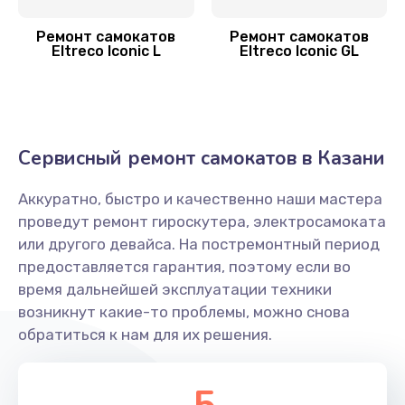
2000 руб.
Ремонт самокатов
Ремонт самокатов
Заказать
Eltreco Iconic L
Eltreco Iconic GL
Гидроизоляция
1100 руб.
Сервисный ремонт самокатов в Казани
Заказать
Аккуратно, быстро и качественно наши мастера
Замена подсветки
проведут ремонт гироскутера, электросамоката
400 руб.
или другого девайса. На постремонтный период
Заказать
предоставляется гарантия, поэтому если во
время дальнейшей эксплуатации техники
возникнут какие-то проблемы, можно снова
обратиться к нам для их решения.