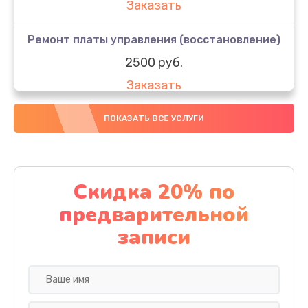
Заказать
Ремонт платы управления (восстановление)
2500 руб.
Заказать
Восстановление разъемов питания
ПОКАЗАТЬ ВСЕ УСЛУГИ
400 руб.
Заказать
Скидка 20% по
Замена корпуса
предварительной
900 руб.
записи
Заказать
Восстановление после попадания влаги
1700 руб.