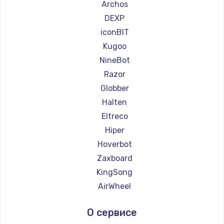
Ремонт самокатов Minimotors
Archos
Ремонт самокатов Bork
DEXP
Ремонт самокатов Segway
iconBIT
Ремонт самокатов KIRIN
Kugoo
NineBot
Razor
Globber
Halten
Eltreco
Hiper
Hoverbot
Zaxboard
KingSong
AirWheel
Midway by Yamato
О сервисе
Hunter