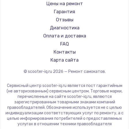
Shorner
Цены на ремонт
Joyor
Гарантия
Minimotors
Отзывы
Bork
Диагностика
Segway
Оплата и доставка
KIRIN
FAQ
Контакты
Карта сайта
© scooter-iq.ru
2026
— Ремонт самокатов.
Сервисный центр scooter-iq.ru является пост гарантийным
(не авторизованным) сервисным центром. Торговые марки,
перечисленные на сайте scooter-iq.ru, являются
зарегистрированным товарными знаками компаний
правообладателей. Обозначения используется не с целью
индивидуализации соответствующих услуг по ремонту, а с
целью информирования потребителей о предоставляемых
услугах в отношении техники правообладателя